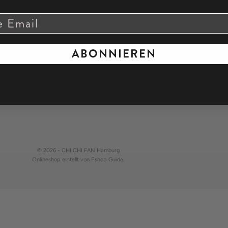
GENE
COND
INFO
RIGH
ABONNIEREN
W
V
© 2026 - CHI CHI FAN Hamburg
Onlineshop erstellt von
Eshop Guide
.