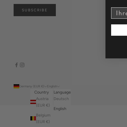
SUBSCRIBE
Germany (EUR €)
English
Country
Language
Austria
Deutsch
(EUR €)
English
Belgium
(EUR €)