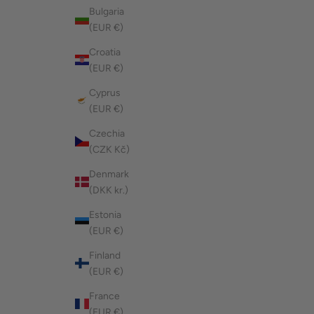
Bulgaria
(EUR €)
Croatia
(EUR €)
Cyprus
(EUR €)
Czechia
(CZK Kč)
Denmark
(DKK kr.)
Estonia
(EUR €)
Finland
(EUR €)
France
(EUR €)