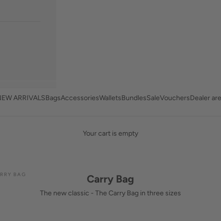
NEW ARRIVALS
Bags
Accessories
Wallets
Bundles
Sale
Vouchers
Dealer ar
Your cart is empty
RRY BAG
Carry Bag
The new classic - The Carry Bag in three sizes