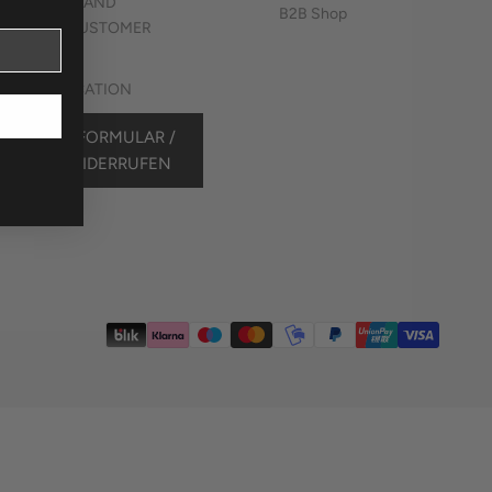
RAL TERMS AND
B2B Shop
ITIONS / CUSTOMER
RMATION
T OF REVOCATION
IDERRUFSFORMULAR /
ERTRAG WIDERRUFEN