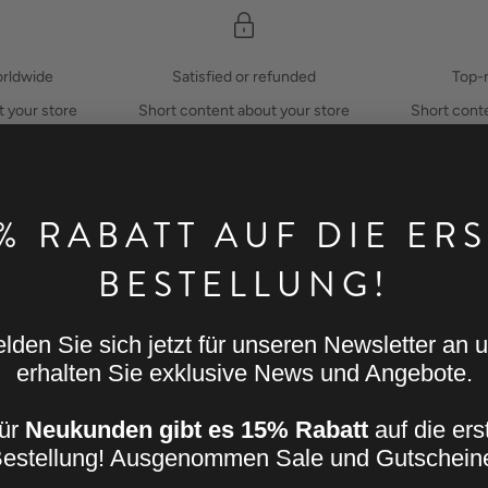
orldwide
Satisfied or refunded
Top-
t your store
Short content about your store
Short conte
% RABATT AUF DIE ER
BESTELLUNG!
US
Help
HI FAN HAMBURG STORE
FAQ 
lden Sie sich jetzt für unseren Newsletter an 
TRASSE 25
QUES
erhalten Sie exklusive News und Angebote.
4 HAMBURG
PAYM
REDE
ür
Neukunden gibt es 15% Rabatt
auf die ers
estellung! Ausgenommen Sale und Gutschein
RETU